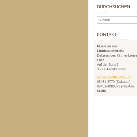
DURCHSUCHEN
KONTAKT
Musik an der
Liebfrauenkirche
Dekanat des Kirchenkreis
Eder
Auf der Burg 9
35066 Frankenberg
nils-ole
.krafft@
ekkw.de
06451-8779 (Dekanat)
06451-4088873 (Nils-Ole
Krafft)