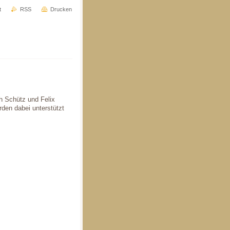
t
RSS
Drucken
h Schütz und Felix
den dabei unterstützt