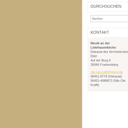
DURCHSUCHEN
KONTAKT
Musik an der
Liebfrauenkirche
Dekanat des Kirchenkreis
Eder
Auf der Burg 9
35066 Frankenberg
nils-ole
.krafft@
ekkw.de
06451-8779 (Dekanat)
06451-4088873 (Nils-Ole
Krafft)