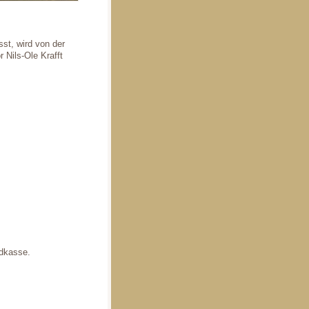
st, wird von der
 Nils-Ole Krafft
ndkasse.